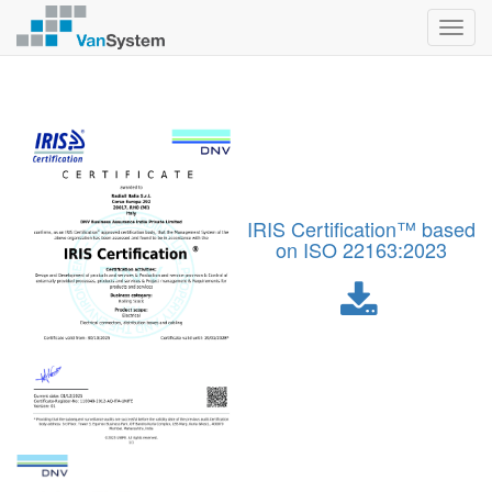
Toggl
navig
IRIS Certification™ based
on ISO 22163:2023